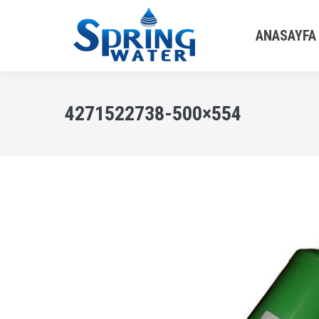
ANASAYFA
4271522738-500×554