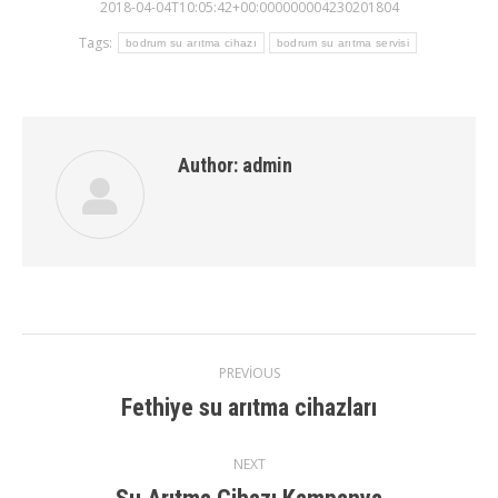
2018-04-04T10:05:42+00:000000004230201804
Tags:
bodrum su arıtma cihazı
bodrum su arıtma servisi
Author:
admin
Post
PREVIOUS
Fethiye su arıtma cihazları
Previous
navigation
post:
NEXT