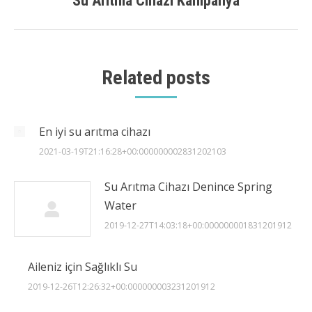
Su Arıtma Cihazı Kampanya
Next
post:
Related posts
En iyi su arıtma cihazı
2021-03-19T21:16:28+00:000000002831202103
Su Arıtma Cihazı Denince Spring
Water
2019-12-27T14:03:18+00:000000001831201912
Aileniz için Sağlıklı Su
2019-12-26T12:26:32+00:000000003231201912