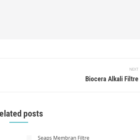
NEXT
Biocera Alkali Filtre
Next
post:
elated posts
Seaps Membran Filtre