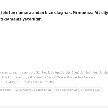
 telefon numarasından bize ulaşmak. Firmamıza Ait diğ
 tıklamanız yeterlidir.
drum su arıtma servisleri
,
Gümbet Su Arıtma Servisi
,
Gümüşlük Su Arıtma Servisi
nt Su Arıtma Servisi
,
Yalı Su Arıtma Servisi
,
Yalıkavak Su Arıtma Servisi
9-17T14:19:58+00:000000005830201809
lg filtreler
Lg membranlı su arıtma cihazı
lg su arıtma cihazı
su arıtma cihazı