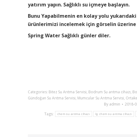
yatırım yapın. Sağlıklı su içmeye başlayın.
Bunu Yapabilmenin en kolay yolu yukarıdaki
ürünlerimizi incelemek için görselin üzerine
Spring Water Sağlıklı günler diler.
Categories:
Bitez Su Arıtma Servisi
,
Bodrum Su arıtma cihazı
,
Bo
Gündoğan Su Arıtma Servisi
,
Mumcular Su Arıtma Servisi
,
Ortake
By
admin
2018-0
Tags:
chem su arıtma cihazı
lg chem su arıtma cihazı