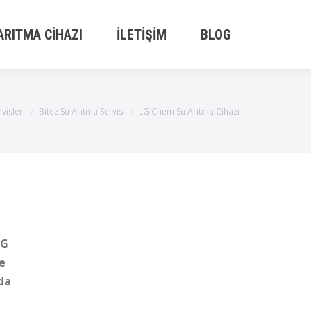
ARITMA CIHAZI
İLETIŞIM
BLOG
visleri
Bitez Su Arıtma Servisi
LG Chem Su Arıtma Cihazı
LG
ce
ada