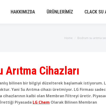
HAKKIMIZDA
ÜRÜNLERIMIZ
CLACK SU 
You are here:
Home
Bodrum su arıtma ser
 Arıtma Cihazları
nlış bilinen bir bilgiyi düzelterek başlamak istiyorum. 
yoktur. Yani Su Arıtma cihazı üretmiyor. LG Firması sade
ma cihazlarının kalbi olan Membran Filtreyi üretir. Piyas
n Ürettiği Piyasada
LG Chem
Olarak Bilinen Membran