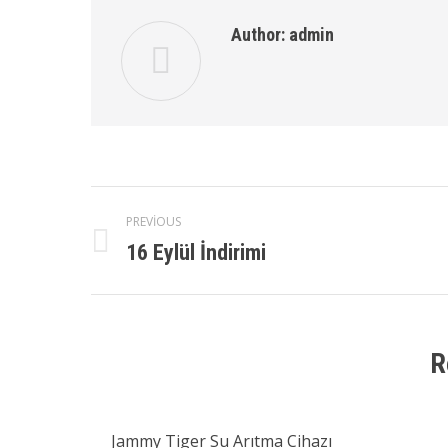
Author:
admin
Post
PREVIOUS
16 Eylül İndirimi
Previous
navigation
post:
R
Jammy Tiger Su Arıtma Cihazı