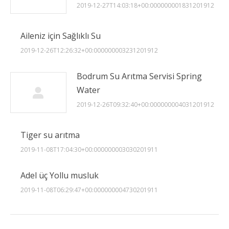
2019-12-27T14:03:18+00:000000001831201912
Aileniz için Sağlıklı Su
2019-12-26T12:26:32+00:000000003231201912
Bodrum Su Arıtma Servisi Spring
Water
2019-12-26T09:32:40+00:000000004031201912
Tiger su arıtma
2019-11-08T17:04:30+00:000000003030201911
Adel üç Yollu musluk
2019-11-08T06:29:47+00:000000004730201911