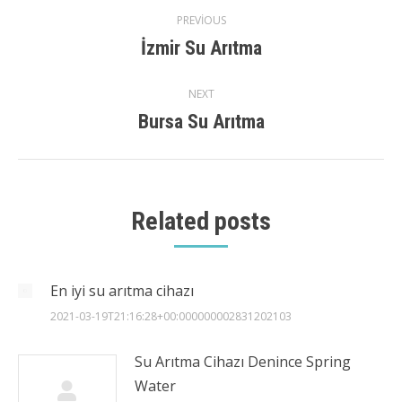
Post
PREVIOUS
İzmir Su Arıtma
Previous
navigation
post:
NEXT
Bursa Su Arıtma
Next
post:
Related posts
En iyi su arıtma cihazı
2021-03-19T21:16:28+00:000000002831202103
Su Arıtma Cihazı Denince Spring
Water