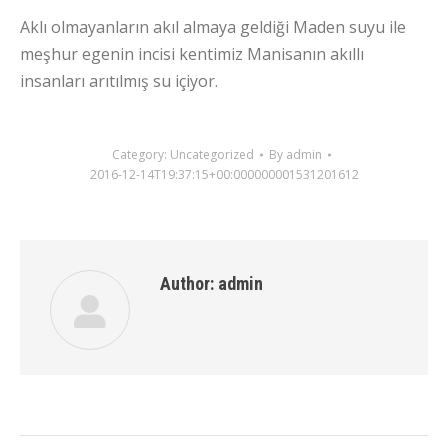
Aklı olmayanların akıl almaya geldiği Maden suyu ile
meşhur egenin incisi kentimiz Manisanın akıllı
insanları arıtılmış su içiyor.
Category:
Uncategorized
By
admin
2016-12-14T19:37:15+00:000000001531201612
Author:
admin