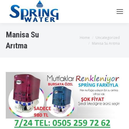
Manisa Su
You are here:
Home
Uncategorized
Manisa Su Arıtma
Arıtma