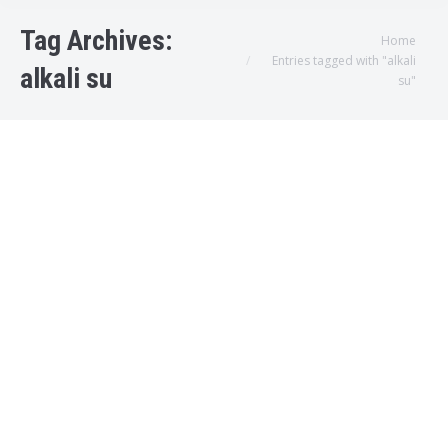
Tag Archives:
You are here:
Home
Entries tagged with "alkali
alkali su
su"
Alkali Su Üreten Su Arıtma Cihazı
Bodrum Su arıtma cihazı
,
Bodrum su arıtma servisleri
,
Muğla
Su Arıtma Servisi
By
admin
2018-07-30T14:01:41+00:000000004131201807
Evinizde Alkali Su Üretin Su arıtma cihazları
evimizde beyaz eşya kategorisinde yer almaya
başladığından bu yana, Gelişimi daha da
hızlandı. Bir çok su arıtma cihazı çeşidi mevcut,
Hal böyle olunca tüketici hangi su artıma