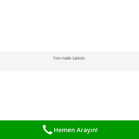
cihazını almalıyım sorusuna takılıp kalıyor. Çin
malı su arıtma cihazları dışındaki hemen hemen
tüm su arıtma cihazları filtrelerini zamanında
değiştirmeniz…
Tüm Hakkı Saklıdır.
Hemen Arayın!