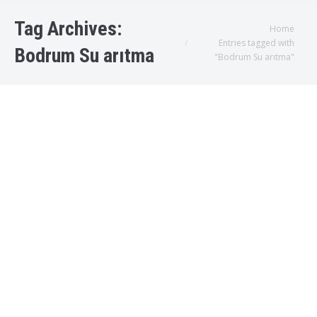
Tag Archives:
You are here:
Home
Entries tagged with
Bodrum Su arıtma
"Bodrum Su arıtma"
Bodrum Bina Girişi Su Arıtma
Bodrum Su arıtma cihazı
,
Bodrum su arıtma servisleri
By
admin
2019-01-04T13:40:45+00:000000004531201901
Bodrum Su Arıtma Sistemleri Türkiye’nin Öncü
Firmalardan olan Spring Water Su Arıtma
Sistemleri, Kıyı bölgelerimizde şebekeden gelen
suyun kirliliğini ve içindeki kloru azaltmak için,
Bina Girişi su arıtma sistemlerinin kurulumu
dahil, 2 yıl garantili bir şekilde gönül rahatlığı ile