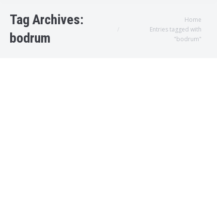
Tag Archives:
You are here:
Home
Entries tagged with
bodrum
"bodrum"
Bodrum Bina Girişi Su Arıtma
Bodrum Su arıtma cihazı
,
Bodrum su arıtma servisleri
By
admin
2019-01-04T13:40:45+00:000000004531201901
Bodrum Su Arıtma Sistemleri Türkiye’nin Öncü
Firmalardan olan Spring Water Su Arıtma
Sistemleri, Kıyı bölgelerimizde şebekeden gelen
suyun kirliliğini ve içindeki kloru azaltmak için,
Bina Girişi su arıtma sistemlerinin kurulumu
dahil, 2 yıl garantili bir şekilde gönül rahatlığı ile