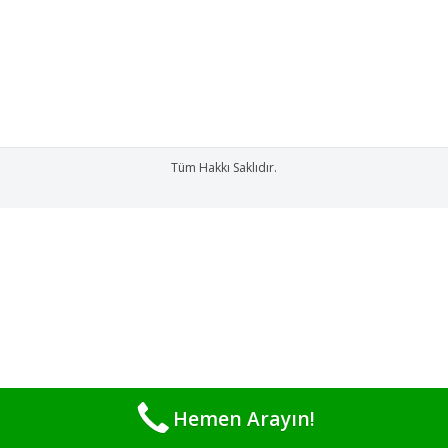
satın alabilirsiniz. Ürünlerimizi İncelemek için
BURADAN e ticaret sitemizi ziyaret edebilirsiniz.
Tüm Hakkı Saklıdır.
Hemen Arayın!