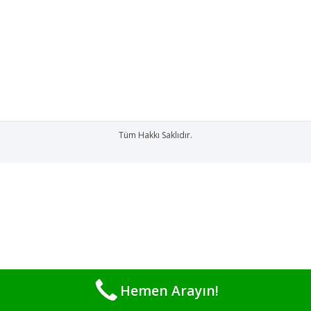
süre sonra memnun kalmayıp keşke ile
başlayan cümleler kurmaya başlıyor. Bodrum
Su Arıtma cihazları firması olarak
müşterilerimizi bilinçlendirmeyi…
Tüm Hakkı Saklıdır.
Hemen Arayın!