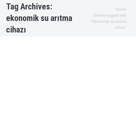
Tag Archives:
You are here:
Home
Entries tagged with
ekonomik su arıtma
"ekonomik su arıtma
cihazı
cihazı"
En Ekonomik Su Arıtma Cihazı
Uncategorized
By
admin
2018-04-02T12:59:33+00:000000003330201804
Bodrum su arıtma cihazları Ekonomik Su Arıtma
cihazları Piyasada bir çok su arıtma cihazı
bulunmasına rağmen, gerek bazı firmaların
satış odaklı stratejileri, gerek insanlarımızın
ihtiyaçlarını net bir şekilde belirleyememesi
sebebi ile bir çok tüketici aldığı cihazdan bir