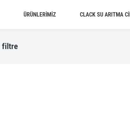
ÜRÜNLERIMIZ
CLACK SU ARITMA CI
 filtre
a Su Arıtma Servisi
By
admin
2018-08-28T14:05:41+00:0000000041312018
n eşsiz ve muhteşem doğasına yakışır, Size her yudumda yaşad
san Sağlığına Yararı kanıtlanmış olan Spring Water Su arıtm
mleriniz için tek yer Spring Water Su Arıtma Servisi.…