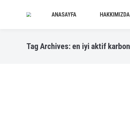
ANASAYFA
HAKKIMIZDA
Tag Archives:
en iyi aktif karbon
Organik Su Arıtma Sistemleri
Bodrum Su arıtma cihazı
,
Bodrum su arıtma servisleri
,
Muğl
Türkiye’deki En İyi Su Arıtma Cihazı Bodrumu
Tanıtmak istiyorum, Son teknoloji ürünü, İn
su arıtma cihazlarınız ile ilgili bütün proble