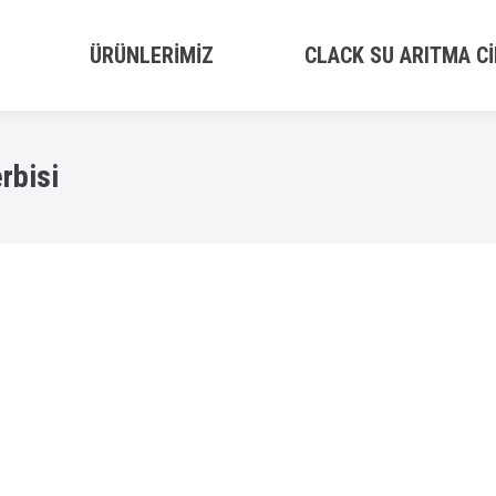
ÜRÜNLERIMIZ
CLACK SU ARITMA CI
erbisi
0000005930201804
Su Arıtma Servisleri Arasında sorunumun çözümünü bulana k
’ı ara demesine rağmen ben bizim semtte bulunan su arıtm
temi son günlerde sürekli problem çıkarmaya başlamıştı. Spr