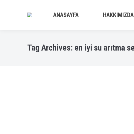
ANASAYFA
HAKKIMIZDA
Tag Archives:
en iyi su arıtma s
Muğla Su Arıtma Servisleri
Uncategorized
By
admin
2018-04-16T15:28:59+00:00
Muğla Su Arıtma Servisi Kesinlikle Muğla 
bende çünkü bir kaç arkadaşım Spring Water
harcamışım. Sitemizde bulunan Su arıtma sis