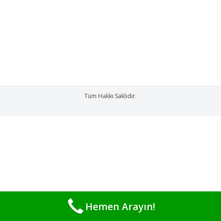
sene Ekin başlamadan önce Su yumuşatma
sistemleri kurdurmaya karar verdik bunun için
yapmış olduğumuz kısa bir Araştırmadan sonra
seralarımız için en doğru sistemin Su…
Tüm Hakkı Saklıdır.
Hemen Arayın!