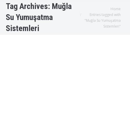
Tag Archives:
Muğla
You are here:
Home
Entries tagged with
Su Yumuşatma
"Muğla Su Yumuşatma
Sistemleri
Sistemleri"
Muğla Su Yumuşatma Sistemleri
Uncategorized
By
admin
2018-04-18T15:15:16+00:000000001630201804
Muğla Su Yumuşatma Muğla’da bulunan
Seralarımız için Su yumuşatma sistemi
kurmamız gerekiyordu geçen sene suyun
içerisindeki bakterilerden dolayı
mahsulümüzün %40 lık bir bölümünü çöpe
atmak zorunda kaldık bu sebepten dolayı bu