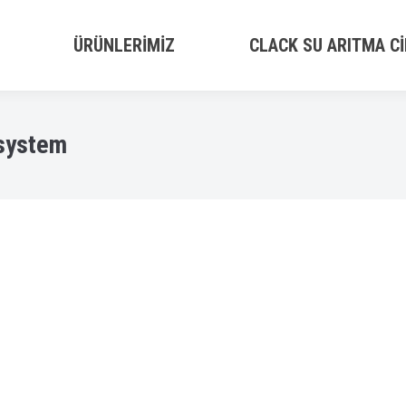
ÜRÜNLERIMIZ
CLACK SU ARITMA CI
system
y
admin
2018-05-23T12:10:56+00:000000005631201805
e osmosis system Reverse Osmosis System ( Ters Ozmos Sist
 başlayalım. Reverse Osmosis System kelimesi cihazın Ters Ozm
rse Cihaz var mı? gibi bir soru ile karşılaşınca insan…