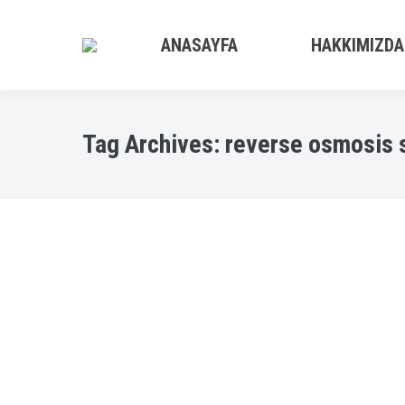
ANASAYFA
HAKKIMIZDA
Tag Archives:
reverse osmosis 
Reverse Osmosis System
Bodrum Su arıtma cihazı
,
Bodrum su arıtma servisleri
B
Ters Ozmos Sistemi Çalışma Prensibi revers
duyduğu ve yanlış bildiğibilgileri düzelterek
Cihazın Markası veyahut modeli değildir. Reve