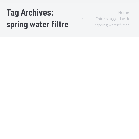
Tag Archives:
You are here:
Home
Entries tagged with
spring water filtre
"spring water filtre"
Vontron Membran Filtre
Bodrum su arıtma servisleri
,
GölTürkbükü Su Arıtma Servisi
,
Muğla Su Arıtma Servisi
,
TurgutReis Su Arıtma Servisi
,
Yalıkavak Su Arıtma Servisi
By
admin
2018-11-09T14:14:08+00:000000000830201811
Vontron Membran Vontron Membran Filtre
Türkiye de bulunan, Evsel Su Arıtma Cihazları
için özel üretilmiş, 7000 lt Su verme
Kapasitesine Sahip en iyi Filtrelerden Biridir.
Spring Water Su Arıtma Cihazlarının Çoğunda