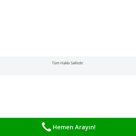
Vontron Membran Filtre kullanıyoruz.
Uluslararası onayı almış olan Bu Nadir filtre
Avrupa standartlarında kanıtlamıştır. Bir su
girişi ve iki su çıkışı olan özel yapılmış,…
Tüm Hakkı Saklıdır.
Hemen Arayın!