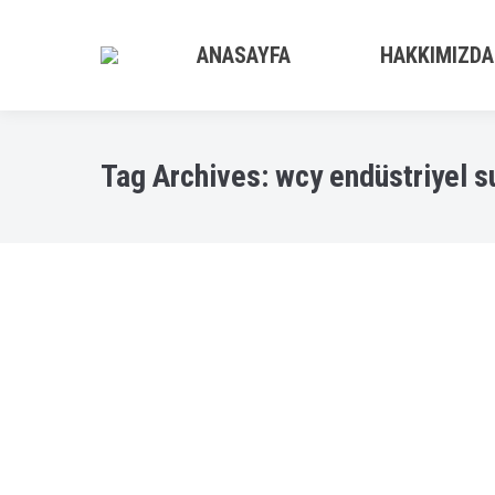
ANASAYFA
HAKKIMIZDA
Tag Archives:
wcy endüstriyel s
Wcy Filtre Sistemleri
Bodrum Su arıtma cihazı
,
Bodrum su arıtma servisleri
B
Wcy Filtrenin Görevi Nedir? WCY Kum Filtreler
WCY filtreler Suyun içerisinde bulunan kaba 
açıklayıcı olmak gerekirse. WCY Filtreler Suy