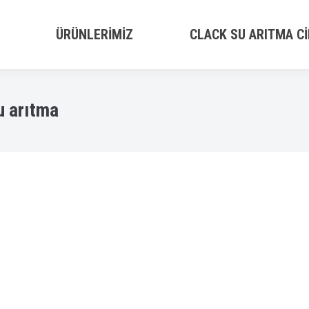
ÜRÜNLERIMIZ
CLACK SU ARITMA CI
u arıtma
y
admin
2018-05-24T12:24:03+00:000000000331201805
in Endüstriyel anlamda bir çok alanda kullanıyor. Peki nedir
parçacıkları yakalamak amaçlı kullanılır. Genellikle Reverse
un içerisinde istenmeyen koku, tat,renk, klor bilesiklerini v