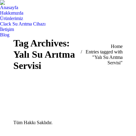
Anasayfa
Hakkımızda
Ürünlerimiz
Clack Su Arıtma Cihazı
İletişim
Blog
Tag Archives:
You are here:
Home
Yalı Su Arıtma
Entries tagged with
"Yalı Su Arıtma
Servisi"
Servisi
Tüm Hakkı Saklıdır.