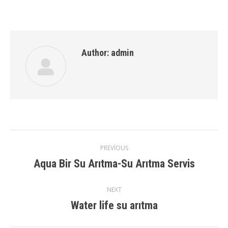
Author:
admin
Post
PREVIOUS
Aqua Bir Su Arıtma-Su Arıtma Servis
Previous
navigation
post:
NEXT
Water life su arıtma
Next
post: