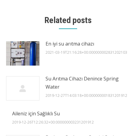
Related posts
En iyi su arıtma cihazı
2021-03-19T21:16:28+00:000000002831202103
Su Arıtma Cihazı Denince Spring
Water
2019-12-27T14:03:18+00:000000001831201912
Aileniz için Sağlıklı Su
2019-12-26T12:26:32+00:000000003231201912